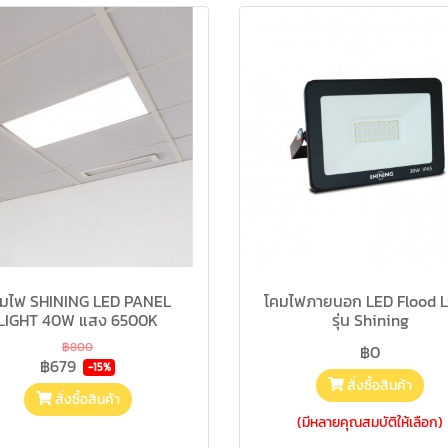
คมไฟ SHINING LED PANEL
โคมไฟภายนอก LED Flood L
LIGHT 40W แสง 6500K
รุ่น Shining
฿800
฿0
฿679
-15%
สั่งซื้อสินค้า
สั่งซื้อสินค้า
(มีหลายคุณสมบัติให้เลือก)