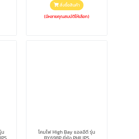
สั่งซื้อสินค้า
(มีหลายคุณสมบัติให้เลือก)
ุ่น
โคมไฟ High Bay แอลอีดี รุ่น
LIPS
BY698P ยี่ห้อ PHILIPS