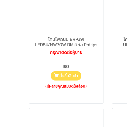
โคมไฟถนน BRP391
โ
LED84/NW70W DM ยี่ห้อ Philips
U
กรุณาติดต่อผู้ขาย
฿0
สั่งซื้อสินค้า
(มีหลายคุณสมบัติให้เลือก)