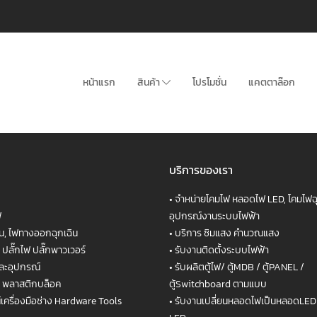
หน้าแรก
สินค้า
โปรโมชั่น
แคตตาล๊อก
บริการของเรา
•
จำหน่ายโคมไฟ หลอดไฟ LED, โคมไฟฉุ
ฟ
อุปกรณ์งานระบบไฟฟ้า
ิน, ไฟทางออกฉุกเฉิน
•
บริการ ซิมแสง คำนวณแสง
 ปลั๊กไฟ ปลั๊กพาวเวอร์
•
รับงานติดตั้งระบบไฟฟ้า
ละอุปกรณ์
•
รับผลิตตู้ไฟ/ ตู้MDB / ตู้PANEL /
ก- พลาสติกบล็อค
ตู้Switchboard ตามแบบ
เครื่องมือช่าง Hardware Tools
•
รับงานเปลี่ยนหลอดไฟเป็นหลอดLED 