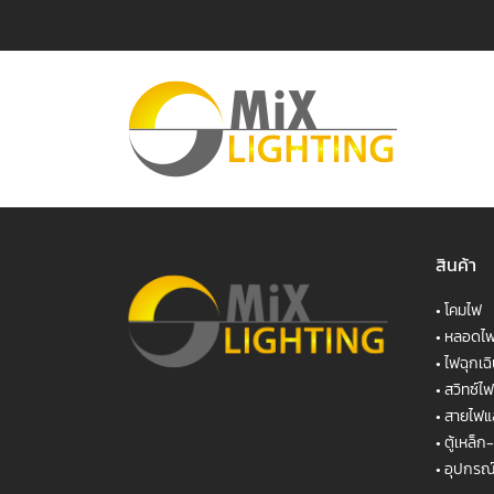
สินค้า
•
โคมไฟ
•
หลอดไ
•
ไฟฉุกเฉ
•
สวิทซ์ไฟ
•
สายไฟแ
•
ตู้เหล็
•
อุปกรณ์