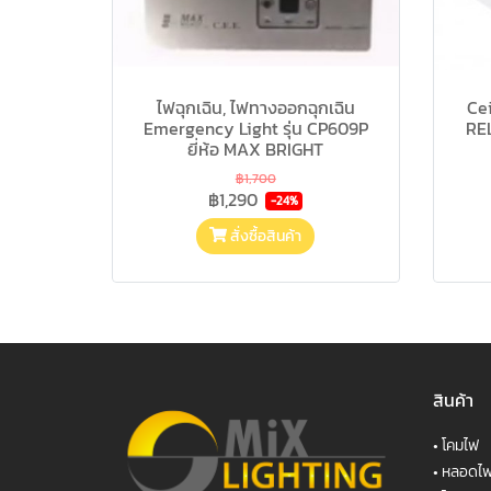
ไฟฉุกเฉิน, ไฟทางออกฉุกเฉิน
Cei
Emergency Light รุ่น CP609P
RE
ยี่ห้อ MAX BRIGHT
฿1,700
฿1,290
-24%
สั่งซื้อสินค้า
สินค้า
•
โคมไฟ
•
หลอดไ