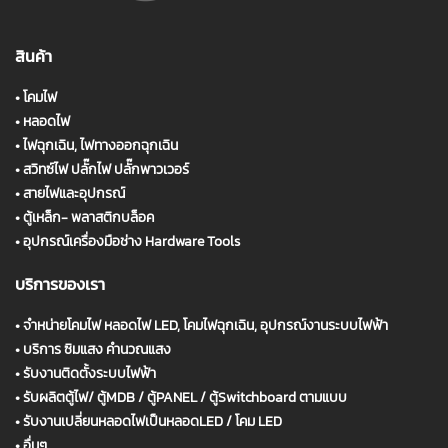
สินค้า
•
โคมไฟ
•
หลอดไฟ
•
ไฟฉุกเฉิน, ไฟทางออกฉุกเฉิน
•
สวิทซ์ไฟ ปลั๊กไฟ ปลั๊กพาวเวอร์
•
สายไฟและอุปกรณ์
•
ตู้เหล็ก- พลาสติกบล็อค
•
อุปกรณ์เครื่องมือช่าง Hardware Tools
บริการของเรา
•
จำหน่ายโคมไฟ หลอดไฟ LED, โคมไฟฉุกเฉิน, อุปกรณ์งานระบบไฟฟ้า
•
บริการ ซิมแสง คำนวณแสง
•
รับงานติดตั้งระบบไฟฟ้า
•
รับผลิตตู้ไฟ/ ตู้MDB / ตู้PANEL / ตู้Switchboard ตามแบบ
•
รับงานเปลี่ยนหลอดไฟเป็นหลอดLED / โคม LED
•
อื่นๆ