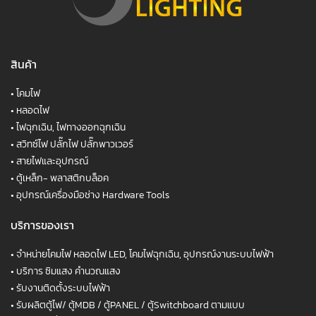
สินค้า
•
โคมไฟ
•
หลอดไฟ
•
ไฟฉุกเฉิน, ไฟทางออกฉุกเฉิน
•
สวิทซ์ไฟ ปลั๊กไฟ ปลั๊กพาวเวอร์
•
สายไฟและอุปกรณ์
•
ตู้เหล็ก- พลาสติกบล็อค
•
อุปกรณ์เครื่องมือช่าง Hardware Tools
บริการของเรา
•
จำหน่ายโคมไฟ หลอดไฟ LED, โคมไฟฉุกเฉิน, อุปกรณ์งานระบบไฟฟ้า
•
บริการ ซิมแสง คำนวณแสง
•
รับงานติดตั้งระบบไฟฟ้า
•
รับผลิตตู้ไฟ/ ตู้MDB / ตู้PANEL / ตู้Switchboard ตามแบบ