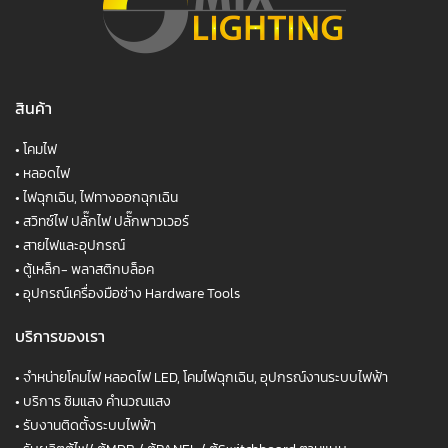
สินค้า
•
โคมไฟ
•
หลอดไฟ
•
ไฟฉุกเฉิน, ไฟทางออกฉุกเฉิน
•
สวิทซ์ไฟ ปลั๊กไฟ ปลั๊กพาวเวอร์
•
สายไฟและอุปกรณ์
•
ตู้เหล็ก- พลาสติกบล็อค
•
อุปกรณ์เครื่องมือช่าง Hardware Tools
บริการของเรา
•
จำหน่ายโคมไฟ หลอดไฟ LED, โคมไฟฉุกเฉิน, อุปกรณ์งานระบบไฟฟ้า
•
บริการ ซิมแสง คำนวณแสง
•
รับงานติดตั้งระบบไฟฟ้า