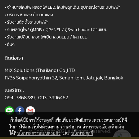
•
จำหน่ายโคมไฟ หลอดไฟ LED, โคมไฟฉุกเฉิน, อุปกรณ์งานระบบไฟฟ้า
•
บริการ ซิมแสง คำนวณแสง
•
รับงานติดตั้งระบบไฟฟ้า
•
รับผลิตตู้ไฟ/ ตู้MDB / ตู้PANEL / ตู้Switchboard ตามแบบ
•
รับงานเปลี่ยนหลอดไฟเป็นหลอดLED / โคม LED
•
อื่นๆ
ติดต่อเรา
MiX Solutions (Thailand) Co.,LTD.
11/35 Soipahonyothin 32, Senanikom, Jatujak, Bangkok
เบอร์โทร :
094-7868789
,
093-3996462
เว็บไซต์นี้มีการใช้งานคุกกี้ เพื่อเพิ่มประสิทธิภาพและประสบการณ์ที่ดี
ในการใช้งานเว็บไซต์ของท่าน ท่านสามารถอ่านรายละเอียดเพิ่มเติม
@ Copyright 2021 All Rights Reserved.
ได้ที่
นโยบายความเป็นส่วนตัว
และ
นโยบายคุกกี้