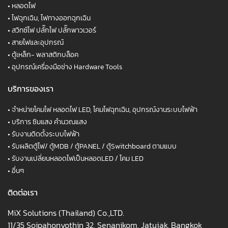
•
หลอดไฟ
•
ไฟฉุกเฉิน, ไฟทางออกฉุกเฉิน
•
สวิทซ์ไฟ ปลั๊กไฟ ปลั๊กพาวเวอร์
•
สายไฟและอุปกรณ์
•
ตู้เหล็ก- พลาสติกบล็อค
•
อุปกรณ์เครื่องมือช่าง Hardware Tools
บริการของเรา
•
จำหน่ายโคมไฟ หลอดไฟ LED, โคมไฟฉุกเฉิน, อุปกรณ์งานระบบไฟฟ้า
•
บริการ ซิมแสง คำนวณแสง
•
รับงานติดตั้งระบบไฟฟ้า
•
รับผลิตตู้ไฟ/ ตู้MDB / ตู้PANEL / ตู้Switchboard ตามแบบ
•
รับงานเปลี่ยนหลอดไฟเป็นหลอดLED / โคม LED
•
อื่นๆ
ติดต่อเรา
MiX Solutions (Thailand) Co.,LTD.
11/35 Soipahonyothin 32, Senanikom, Jatujak, Bangkok